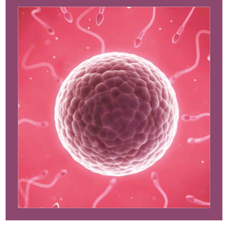
Περιοδικό
Εκπαίδευση
E-Learning
Μετεκπαιδευτικά Μαθήματα
Σεμινάρια
Ιστορία & Προσωπικότητες της Γυναικολογίας -
Μαιευτικής, IVF
Εκδηλώσεις
Δραστηριότητες
Συνέδρια - Συμπόσια
Επιστημονικές Ημερίδες
Events
Πρόσωπα
Μέλη Ε.Ε.Α.Ι.
Φίλοι Ε.Ε.Α.Ι.