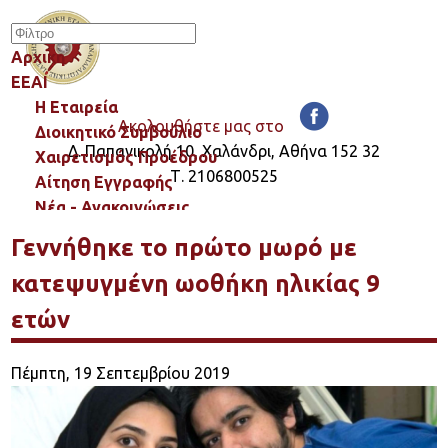
Αρχικη
ΕΕΑΙ
Η Εταιρεία
Ακολουθήστε μας στο
Διοικητικό Συμβούλιο
Δ. Παπανικολή 10, Χαλάνδρι, Αθήνα 152 32
Χαιρετισμός Προέδρου
Τ. 2106800525
Αίτηση Εγγραφής
Νέα - Ανακοινώσεις
Γεννήθηκε το πρώτο μωρό με
Ι.Υ.Α.
κατεψυγμένη ωοθήκη ηλικίας 9
Ι.Υ.Α.
Ιατρικά νέα
ετών
Έρευνες - Μελέτες
Πέμπτη, 19 Σεπτεμβρίου 2019
Έρευνες - Μελέτες
Stories IVF
Βιοηθικά Νέα IVF