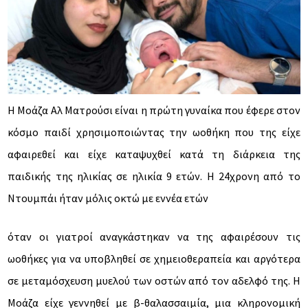
Περιοδικό
Εκπαίδευση
E-Learning
Μετεκπαιδευτικά Μαθήματα
Σεμινάρια
Ιστορία & Προσωπικότητες της Γυναικολογίας -
H Μοάζα Αλ Ματρούσι είναι η πρώτη γυναίκα που έφερε στον
Μαιευτικής, IVF
κόσμο παιδί χρησιμοποιώντας την ωοθήκη που της είχε
αφαιρεθεί και είχε καταψυχθεί κατά τη διάρκεια της
Εκδηλώσεις
παιδικής της ηλικίας σε ηλικία 9 ετών. Η 24χρονη από το
Δραστηριότητες
Συνέδρια - Συμπόσια
Ντουμπάι ήταν μόλις οκτώ με εννέα ετών
Επιστημονικές Ημερίδες
Events
όταν οι γιατροί αναγκάστηκαν να της αφαιρέσουν τις
ωοθήκες για να υποβληθεί σε χημειοθεραπεία και αργότερα
Πρόσωπα
Μέλη Ε.Ε.Α.Ι.
σε μεταμόσχευση μυελού των οστών από τον αδελφό της. Η
Φίλοι Ε.Ε.Α.Ι.
Μοάζα είχε γεννηθεί με β-θαλασσαιμία, μια κληρονομική