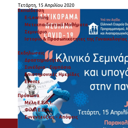
Τετάρτη, 15 Απριλίου 2020
Εκπαίδευση
E-Learning
Μετεκπαιδευτικά Μαθήματα
Σεμινάρια
Ιστορία & Προσωπικότητες της Γυναικολογίας 
Εκδηλώσεις
Δραστηριότητες
Συνέδρια - Συμπόσια
Επιστημονικές Ημερίδες
Events
Πρόσωπα
Μέλη Ε.Ε.Α.Ι.
Φίλοι Ε.Ε.Α.Ι.
Συνεντεύξεις - Απόψεις