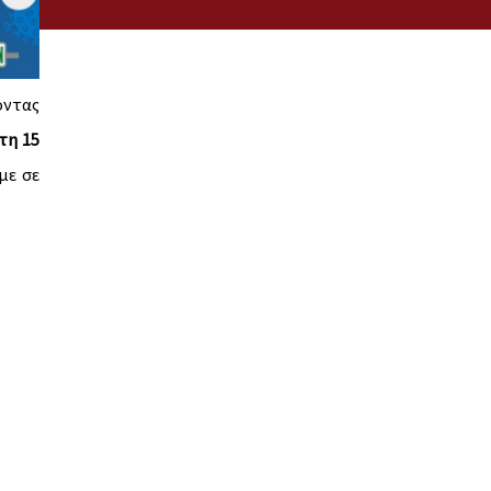
οντας
τη 15
με σε