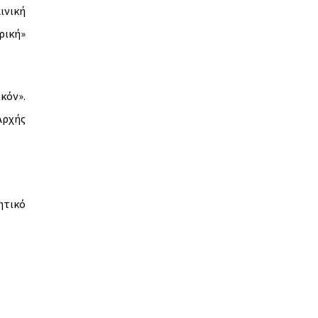
ινική
ρική»
κόν».
Αρχής
ητικό